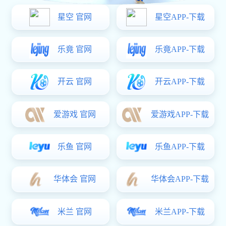
体育热点
首页
体育热点
西安网球队在城市联赛积分榜上以80分稳居
第一名展现强劲实力
2025-10-23 15:52:59