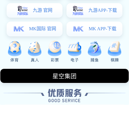
2018年NBA赛季，丹佛掘金与洛杉矶湖人之间的对决
成为了球迷们热议的话题。这场比赛不仅展示了两支球
队的实力，也为观众带来了无与伦比的篮球盛宴。掘金
凭借其出色的团队配合和个人能力，在主场迎战湖人。
湖人则以年轻球员为主力，展现出了无限潜力和活力。
比赛过程跌宕起伏、扣人心弦，两队在场上你来我往，
上演了一幕幕精彩绝伦的画面。本篇文章将从球队背
景、关键球员表现、比赛过程分析以及战术对抗四个方
面详细回顾这场激烈的碰撞，为读者呈现一场真正的篮
球盛会。
1、球队背景分析
丹佛掘金队作为西部的一支强队，在2018年赛季中表
现出色。他们拥有一批年轻而有潜力的球员，尤其是尼