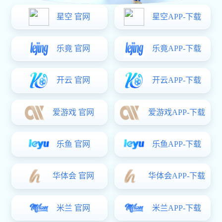
体育热点
首页
体育热点
2018年掘金与湖人激战回顾：一场精彩绝伦
的NBA对决盛宴
2025-10-19 02:12:37