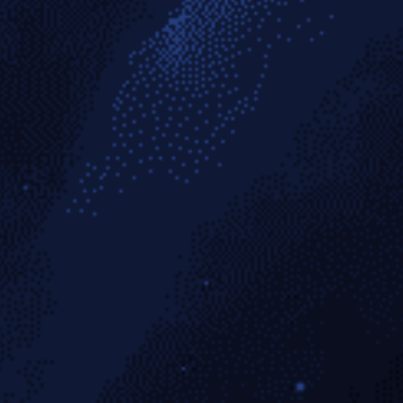
面，都至关重要。
执行力度不同而产生截然不同的效果。这也是决定本
太阳之战，我们可以看到两队之间显著差异。虽然二
记录、阵容情况以及战术执行等多重因素都可能影响
关注且不可预测的大戏。
言，本次赛事均具有极大的吸引力。在此基础上，对
是一种享受。在未来的发展中，希望两队能够继续优
充满悬念与精彩！