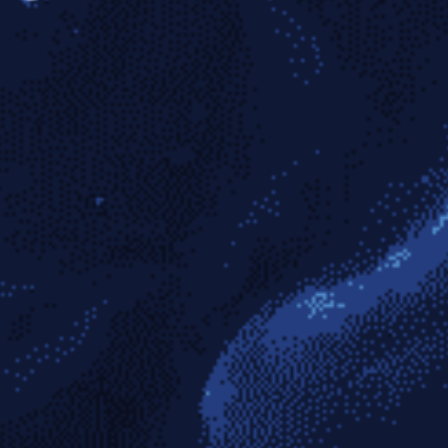
适当应对。
级明星，但伤病问题一直困扰着球队。一些重要角色
同时，由于缺乏足够深度，一旦主力球员受到限制，
的重要因素。
选无疑会给鹈鹕带来更多想象空间，而太阳则需要更
种差异直接影响到他们在比赛中的表现和最终结果。
比较
队各具特色。鹈鹕以快速推进和高效三分闻名，他们
来打乱对方防线。这种打法不仅提高了他们的进攻效
加注重半场进攻。他们善于通过流畅传导来寻找空位
。如果一旦被压制，就容易陷入低迷。因此，对于双