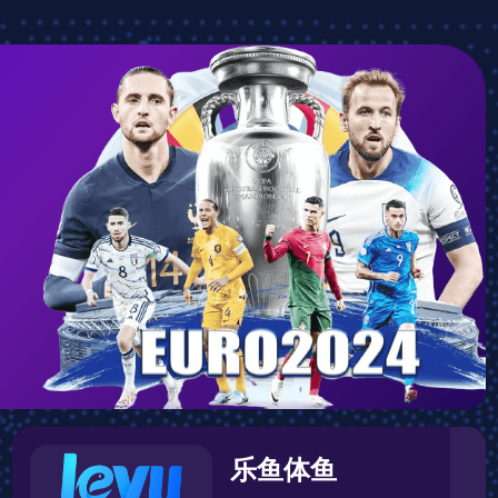
首页
发现星空电竞官方网站
体育热点
体育明
体育热点
首页
体育热点