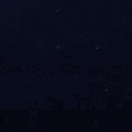
联络星空电竞app官
网
15761435785
wxtzmodw@gmail.com
福安市斗霸之门161号