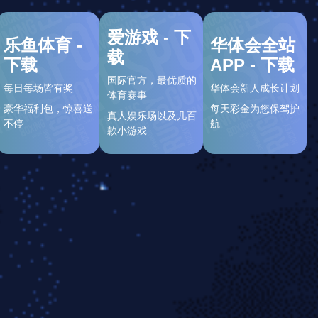
导航
发现星空电竞官方网站
体育热点
体育明星
公司服务
联络星空电竞app官网