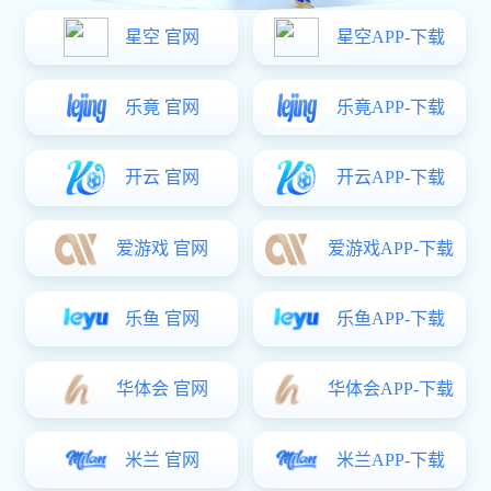
体育热点
首页
体育热点
上海滑板队耐力对比研究揭示运动员训练与
表现的深层关系
2025-11-27 18:14:24