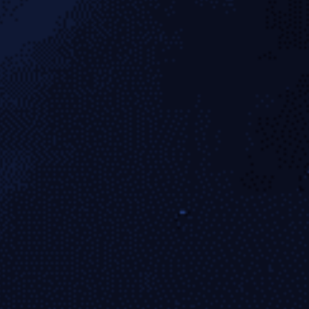
10-29
:58
战队在CSGO中
队配合策略
术分析探讨