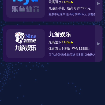
：从进攻布局到防守策略的