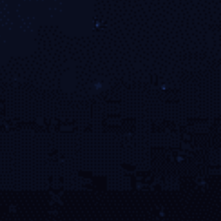
联络星空电竞app官
网
15761435785
wxtzmodw@gmail.com
福安市斗霸之门161号