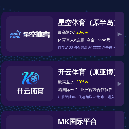
星
公司服务
联络星空电竞app官网