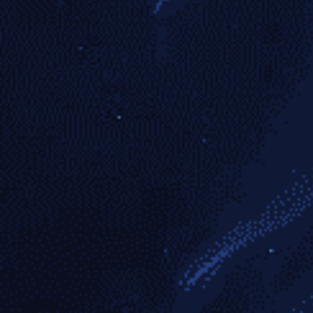
最后，上海篮球队在快攻方面也表现突出
得分。这种攻击方式要求球员具备良好的
2、防守策略分析
在防守方面，上海篮球队采取的是人盯人
手，并力求限制对方持球者的发挥。这一
保持良好的沟通与配合。
除了人盯人之外，球队还会适时应用区域
一策略可以形成一定程度上的包夹，从而
机制，有效增加了防守反击成功率。
值得注意的是，在关键比赛中，教练往往
是实行全场紧逼。这种灵活应变能力提升
格的对手时游刃有余。
3、教练战术调整