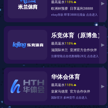
上海篮球队战术解析
全面剖析
2025-10-29 22:41:11