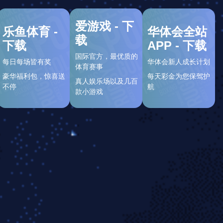
导航
发现星空电竞官方网站
体育热点
体育明星
公司服务
联络星空电竞app官网