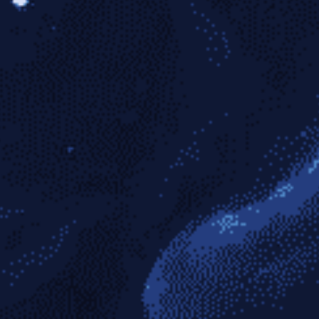
比赛中，根据实时情况及时调整战术，是赢得胜利的
繁利用某一侧发起进攻时，教练可能会针对性地加强
灵活选用。有时他可能会减少小个子球员上场时间，
保护及内线威胁。这种因地制宜的方法，使得整体阵
争力。
，教练可能采取激进打法，例如全场压迫式防守，以
式扭转局势，为逆转胜利创造可能性。
点，但同时也存在一些不足之处。例如，在面对高强
球权。此外，在面对特别优秀的一号位或二号位选手
曾出现过被打穿的问题。