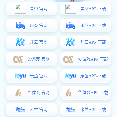
体育明星
首页
体育明星
快船与湖人季后赛对决回顾与展望球迷热情
高涨的篮球盛宴
2025-10-19 05:22:02