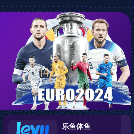
首页
发现星空电竞官方网站
体育热点
体育明
体育明星
首页
体育明星