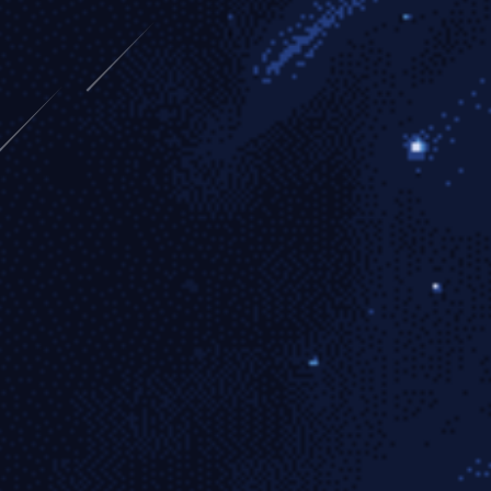
3、心理战术的重要性
心理素质是体育竞技中的重要组成部分，
持冷静和自信显得尤为重要。教练团队常
压能力，从而确保他们能够在关键时刻发
此外，在比赛过程中，深圳队员们也善于
奏，让对方产生急躁情绪；而当落后时，
心制胜的方法，为他们赢得了不少关键赛
与此同时，自我调节也是他们重要的一环
情绪，使自己始终处于最佳状态。这种良
整个团队凝聚力。
星空电竞中国
4、针对性分析与调整