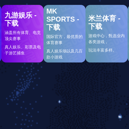
略，通过对其战术布局、技术运用、心理战术及对手
赛中所面临的机遇与挑战。首先，将详细阐述球队在
攻击力；接着分析队员们在技术细节上的运用，如何
得分效率；随后讨论心态对于进攻策略的重要性，以
后，从对手研究入手，探讨针对不同类型对手制定相
析，我们能够更全面地理解深圳羽毛球队的进攻特点
参考。
理布置。根据不同场合，他们会选择适合当前比赛情
平行站位”。这种灵活多变的阵型不仅可以有效地覆盖
。
根据对手特点制定相应战术。在面对强敌时，可能采
队伍则会积极展开全方位攻击。这种策略使得他们能