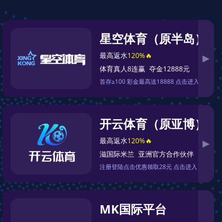
星
公司服务
联络星空电竞app官网