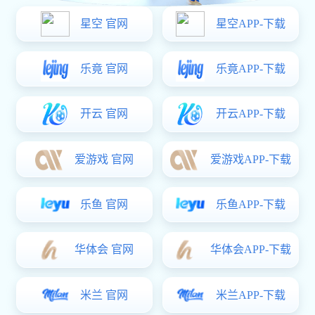
体育明星
首页
体育明星
成都羽毛球队状态深度对比分析及未来发展
趋势探讨
2025-11-27 21:46:58