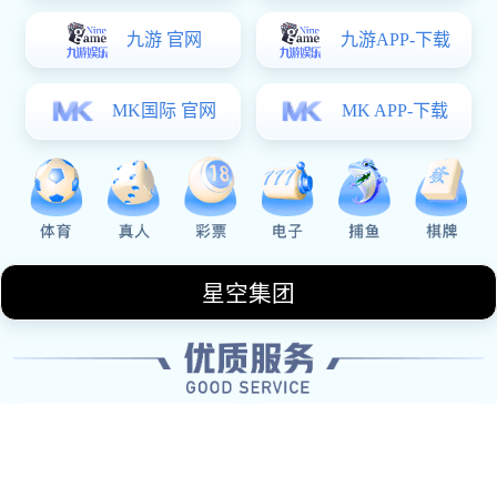
本文旨在对成都羽毛球队的状态进行深度对比分析，并
探讨其未来发展趋势。首先，文章将从球队的历史与传
统、现状与表现、教练团队及青训体系、以及市场推广
和社会影响四个方面进行详细阐述。通过对这几个方面
的深入分析，本文将揭示成都羽毛球队在国内外羽毛球
领域中的地位与竞争力。同时，结合近年来的发展变
化，展望未来的可能走向，以期为相关人士提供有价值
的参考和思考。
1、球队历史与传统
成都羽毛球队作为中国西南地区的重要代表之一，有着
悠久而辉煌的历史。自成立以来，该队不断吸纳优秀人
才，通过系统性的训练和比赛积累，在全国乃至国际赛
事中逐渐崭露头角。早期球队依靠地方政府和社会体育