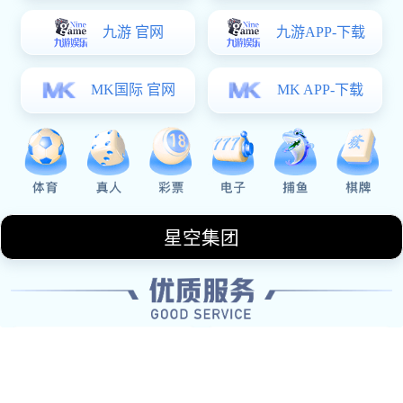
在当今社会，街舞已经成为一种流行文化，吸引了越来
越多年轻人的参与。特别是在北京这座充满活力的城市
中，街舞队员们不仅展现了高超的舞蹈技巧，更重要的
是，他们在团队合作和心理素质上的表现也值得深入分
析。本文将重点探讨北京街舞队员的心理素质与团队协
作精神，从四个方面进行详细阐述，包括心理素质的重
要性、团队协作对表演的影响、沟通与信任的建立以及
挑战与成长。在这些分析中，我们将看到，街舞不仅是
一种艺术形式，更是年轻人情感表达和自我提升的重要
平台。
1、心理素质的重要性
心理素质是任何一项竞技活动中不可或缺的一部分，对
于街舞队员而言尤为如此。在激烈的比赛环境和紧张的