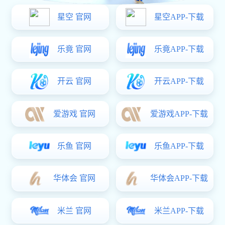
体育明星
首页
体育明星
森林狼与活塞精彩对决回放分析及比赛亮点
总结
2025-10-01 10:40:01